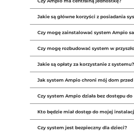
Czy Ampio ma centralną jednostkę?
Nie, Ampio to system rozproszony. Każde urząd
Szczegóły dotyczące systemu rozproszonego o
Jakie są główne korzyści z posiadania s
- Bezpieczeństwo: Możliwość zdalnego monitor
- Wygoda: Sterowanie domem za pomocą smart
Czy mogę zainstalować system Ampio sa
- Oszczędność: Optymalizacja zużycia energii 
Czy mogę rozbudować system w przyszło
Więcej informacji na temat szczegółowych za
Jakie są opłaty za korzystanie z systemu
Jak system Ampio chroni mój dom prze
Czy system Ampio działa bez dostępu do 
Kto będzie miał dostęp do mojej instalacj
Dostęp do instalacji za pomocą aplikacji mob
Czy system jest bezpieczny dla dzieci?
Lokalny dostęp