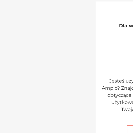
Dla w
Jesteś u
Ampio? Znajd
dotyczące 
użytkowa
Twoj