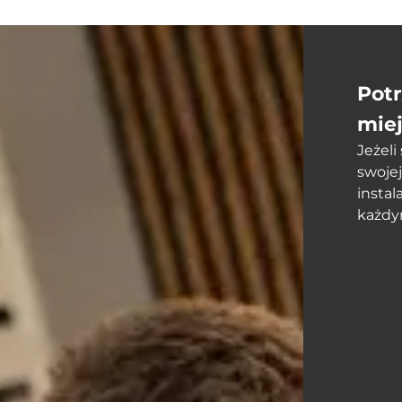
Pot
mie
Jeżel
swojej
instal
każdy