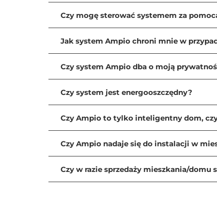
Czy mogę sterować systemem za pomoc
- Dostęp do instalacji mają tylko osoby, które
Dostęp zdalny (przez chmurę Ampio Cloud)
Jak system Ampio chroni mnie w przypadk
- Aby uzyskać zdalny dostęp, użytkownik musi 
Czy system Ampio dba o moją prywatnoś
znacznie bezpieczniejsze niż udostępnianie hasła
Czy system jest energooszczędny?
Właściciel instalacji ma zawsze pełny wgląd i
Instalator również może uzyskać zdalny dost
Czy Ampio to tylko inteligentny dom, cz
wdrażania.
Czy Ampio nadaje się do instalacji w mi
Czy w razie sprzedaży mieszkania/domu