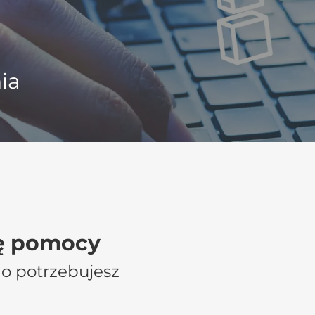
ia
kę pomocy
go potrzebujesz