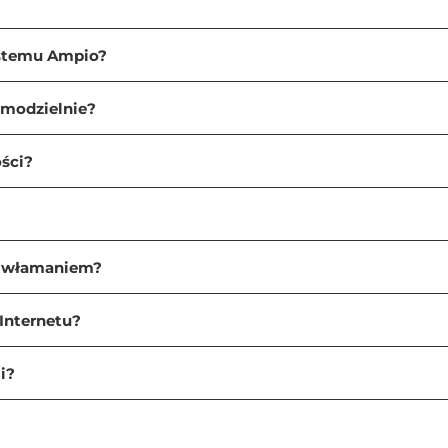
zenie działa niezależnie, co oznacza, że awaria jednego el
pisaliśmy
TUTAJ
.
ystemu Ampio?
owania i sterowania alarmami, czujnikami dymu, czadu i zal
fona, tabletu lub komend głosowych.
modzielnie?
elektrycznej i cieplnej, np. poprzez automatyczne obniżanie
ści?
let naszego systemu można znaleźć
TUTAJ
.
?
d włamaniem?
Internetu?
i?
ilnej Ampio UNI jest możliwy na dwa sposoby, które zapewni