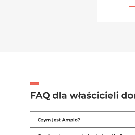
FAQ dla właścicieli 
Czym jest Ampio?
Ampio to system automatyki budynkowej, który
ogrzewanie, rolety, alarmy, itd. Aby dowiedzie