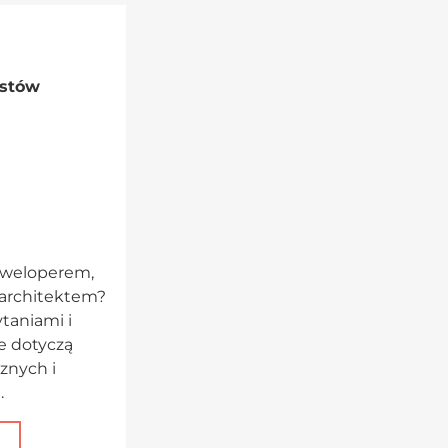
istów
deweloperem,
 architektem?
ytaniami i
e dotyczą
znych i
.