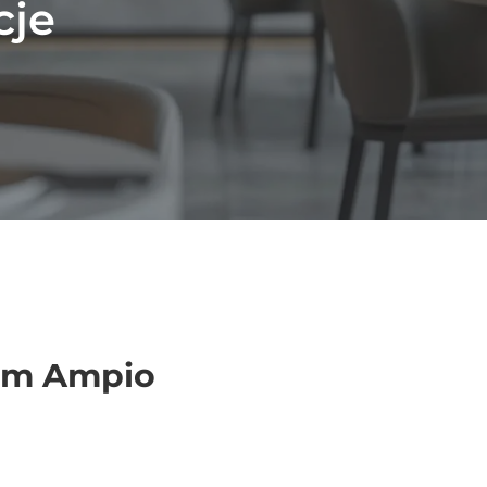
cje
mem Ampio