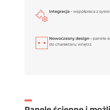
Integracja -
współpraca z syst
Nowoczesny design -
panele 
do charakteru wnętrz.
Panele ścienne i możl