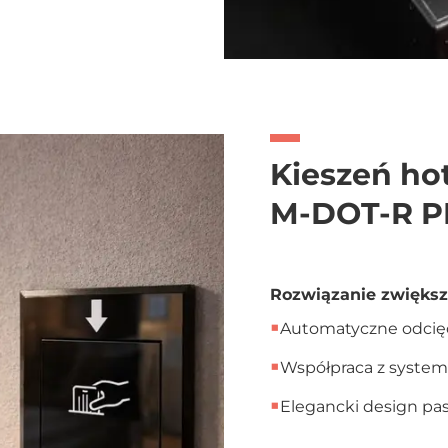
Kieszeń hot
M-DOT-R 
Rozwiązanie zwiększa
■
Automatyczne odcięci
■
Współpraca z system
■
Elegancki design pa