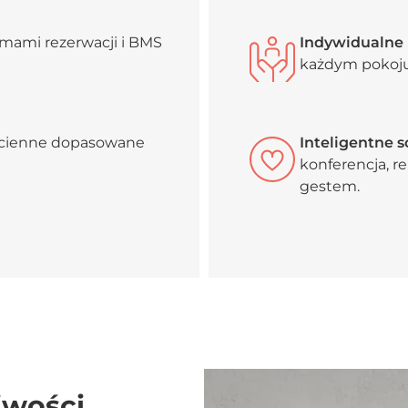
emami rezerwacji i BMS
Indywidualne
każdym pokoju
ścienne dopasowane
Inteligentne 
konferencja, r
gestem.
iwości