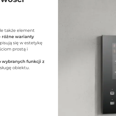
ale także element
- różne warianty
isują się w estetykę
ściom prostą i
 wybranych funkcji z
sługę obiektu.