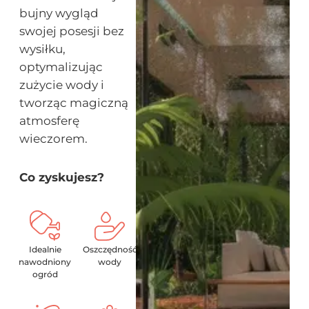
bujny wygląd
swojej posesji bez
wysiłku,
optymalizując
zużycie wody i
tworząc magiczną
atmosferę
wieczorem.
Co zyskujesz?
Idealnie
Oszczędność
nawodniony
wody
ogród