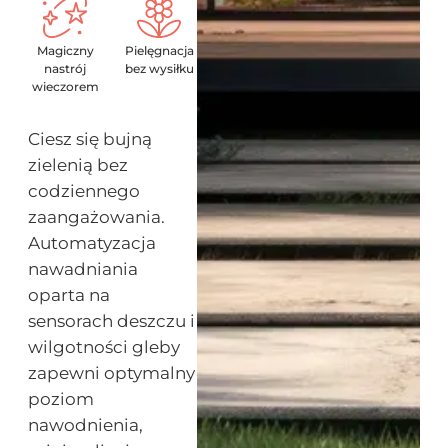
Magiczny
Pielęgnacja
nastrój
bez wysiłku
wieczorem
Ciesz się bujną
zielenią bez
codziennego
zaangażowania.
Automatyzacja
nawadniania
oparta na
sensorach deszczu i
wilgotności gleby
zapewni optymalny
poziom
nawodnienia,