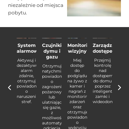
niezależnie od miejsca
pobytu.
jniki
System
Czujniki
Monitoring
Zarządzanie
Czuj
ania
alarmowy
dymu i
wizyjny
dostępem
zal
gazu
zymuj
Aktywuj i
Miej
Przejmij
Otrz
rmy o
dezaktywuj
dostęp
kontrolę
alar
Otrzymuj
ryciu
alarm
do
nad
wykr
natychmiastowe
dy, z
zdalnie,
podglądu
dostępem
wody
powiadomienia
pcją
otrzymuj
na żywo z
do domu
opc
o
omatycznego
powiadomienia
kamer i
poprzez
auto
zagrożeniach
knięcia
o
nagrań z
inteligentne
zamk
pożarowych
woru
naruszeniu
monitoringu
zamki i
zaw
lub
wnego.
stref.
zdarzeń
wideodomofony.
głów
ulatniającym
oraz
się gazie,
otrzymuje
z
powiadomienia
możliwością
o
automatycznego
wykryciu
odcięcia