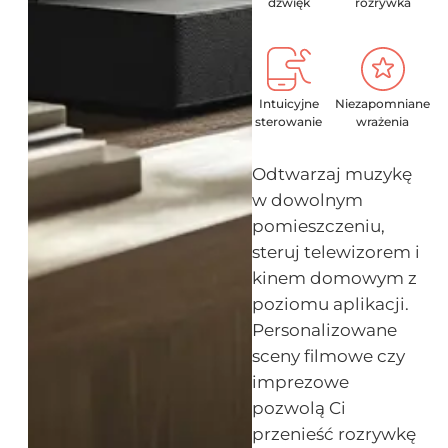
dźwięk
rozrywka
Intuicyjne
Niezapomniane
sterowanie
wrażenia
Odtwarzaj muzykę
w dowolnym
pomieszczeniu,
steruj telewizorem i
kinem domowym z
poziomu aplikacji.
Personalizowane
sceny filmowe czy
imprezowe
pozwolą Ci
przenieść rozrywkę