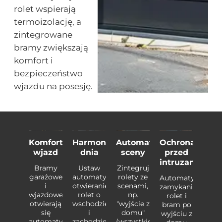
rolet wspierają
termoizolację, a
zintegrowane
bramy zwiększają
komfort i
bezpieczeństwo
wjazdu na posesję.
goda
Komfortowy
Harmonogram
Automatyczne
Ochrona
Wyg
w
wjazd
dnia
sceny
przed
żdą
intruzami
ka
Bramy
Ustaw
Zintegruj
godę
pog
garażowe
automatyczne
rolety ze
Automatyczne
i
otwieranie/zamykanie
scenami,
zamykanie
omnij
Zapo
wjazdowe
rolet o
np.
rolet i
o
otwierają
wschodzie
"wyjście z
bram po
znym
ręc
się
i
domu"
wyjściu z
eraniu
otwie
automatycznie,
zachodzie
(wszystkie