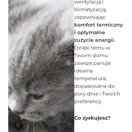
wentylacją i
klimatyzacją,
zapewniając
komfort termiczny
i optymalne
zużycie energii.
Dzięki temu w
Twoim domu
zawsze panuje
idealna
temperatura,
dopasowana do
pory dnia i Twoich
preferencji.
Co zyskujesz?