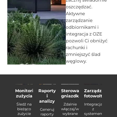
zacznij świadomie
oszczędzać.
Aktywne
zarządzanie
odbiornikami i
integracja z OZE
pozwoli Ci obniżyć
rachunki i
zmniejszyć ślad
węglowy.
tomatyczne
Monitoring
Raporty
Sterowanie
Zarządzanie
Aut
ączanie
zużycia
i
gniazdkami
fotowoltaiką
wyłą
analizy
gramuj
Śledź na
Zdalnie
Integracja
Prog
omatyczne
bieżąco
włączaj/wyłączaj
z
auto
Generuj
ączanie
zużycie
wybrane
systemem
wyłąc
raporty