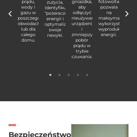
m
ądzeń,
prądu,
gniazdka,
fotowoltaicznym
urząd
zużycia,
y nie
wody i
aby
pozwala
gdy 
identyfikuj
są
gazu w
odłączyć
na
s
"pożeracze"
zebne,
poszczególnych
nieużywane
maksymalne
potrz
energii i
np.
obwodach
urządzenia
wykorzystanie
np
optymalizuj
j
etlenie
lub dla
i
wyprodukowanej
oświe
swoje
w
całego
zmniejszyć
energii.
nawyki.
ieszczeniach,
domu.
pobór
pomi
w
prądu w
órych
trybie
któr
kogo
czuwania.
nik
e ma.
nie 
Bezpieczeństwo