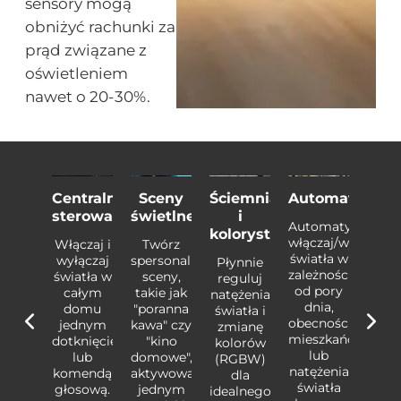
sensory mogą
obniżyć rachunki za
prąd związane z
oświetleniem
nawet o 20-30%.
a
ulacja
Centralne
Sceny
Ściemnianie
Automatyzacj
Sym
cności
sterowanie
świetlne
i
obec
Automatycznie
kolorystyka
włączaj/wyłączaj
laduj
Włączaj i
Twórz
Naśl
światła w
ywność
wyłączaj
spersonalizowane
akty
Płynnie
zależności
owników,
światła w
sceny,
domo
reguluj
od pory
czając
całym
takie jak
włącz
natężenia
dnia,
i
domu
"poranna
i
światła i
obecności
czając
jednym
kawa" czy
wyłąc
zmianę
mieszkańców
iatła
dotknięciem
"kino
świa
kolorów
lub
czas
lub
domowe",
pod
(RGBW)
natężenia
ojej
komendą
aktywowane
Two
dla
światła
becności,
głosową.
jednym
nieob
idealnego