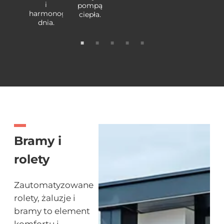
i
pompą
harmonogramem
ciepła.
dnia.
Bramy i
rolety
Zautomatyzowane
rolety, żaluzje i
bramy to element