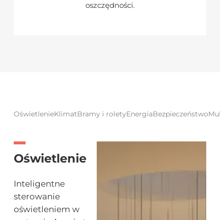
oszczędności.
Oświetlenie
Klimat
Bramy i rolety
Energia
Bezpieczeństwo
Mul
Oświetlenie
Inteligentne
sterowanie
oświetleniem w