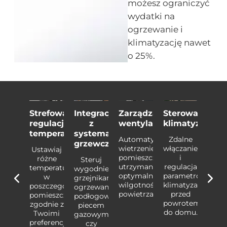
możesz ograniczyć
wydatki na
ogrzewanie i
klimatyzację nawet
o 25%.
ymalizacja
Strefowa
Integracja
Zarządzanie
Sterowanie
Opty
ycia
regulacja
z
wentylacją
klimatyzacją
zuż
rgii
temperatury
systemami
ene
Automatyczne
Zdalne
grzewczymi
zanie
wietrzenie
włączanie/wyłącz
omatyczne
Ustawiaj
Auto
pomieszczeń,
i
iżanie
różne
obniż
Steruj
utrzymanie
regulacja
peratury
temperatury
temp
wygodnie
optymalnej
parametrów
czas
w
pod
grzejnikami,
wilgotności
klimatyzacji
ojej
poszczególnych
Two
ogrzewaniem
powietrza.
przed
obecności
pomieszczeniach,
nieo
podłogowym,
powrotem
 przy
zgodnie z
lub 
piecem
do domu.
artych
Twoimi
otwa
gazowym
nach.
preferencjami
okna
czy