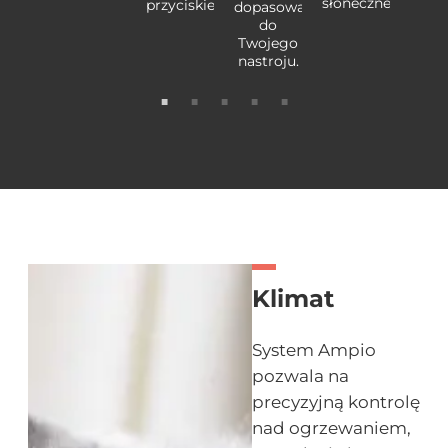
słonecznego.
kszając
przyciskiem.
zwięk
dopasowania
pieczeństwo.
bezpi
do
Twojego
nastroju.
Klimat
System Ampio
pozwala na
precyzyjną kontrolę
nad ogrzewaniem,