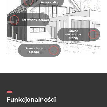
fotowoltaiką
Sterowanie pergolą
Zdalne
sterowanie
bramą
Nawadnianie
ogrodu
Funkcjonalności