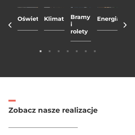
Bramy
ród
Oświetlenie
Klimat
Energia
Bez
i
rolety
Zobacz nasze realizacje