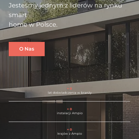
Jesteśmy jednym z liderów na rynku
smart
home w Polsce.
O Nas
+ 0
lat doświadczenia w branży
+ 0
instalacji Ampio
+ 0
krajów z Ampio